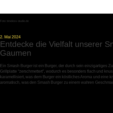
FOOD
LOCATIONS
UNSERE STORY
FRANCHISE
Foto:
timeless-studio.de
2. Mai 2024
Entdecke die Vielfalt unserer 
Gaumen
Ein Smash Burger ist ein Burger, der durch sein einzigartiges Zu
Grillplatte “zerschmettert”, wodurch es besonders flach und knusp
karamellisiert, was dem Burger ein köstliches Aroma und eine knus
aromatisch, was den Smash Burger zu einem wahren Geschmac