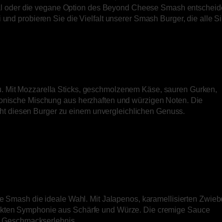
 oder die vegane Option des Beyond Cheese Smash entscheide
 und probieren Sie die Vielfalt unserer Smash Burger, die alle S
. Mit Mozzarella Sticks, geschmolzenem Käse, sauren Gurken,
monische Mischung aus herzhaften und würzigen Noten. Die
t diesen Burger zu einem unvergleichlichen Genuss.
se Smash die ideale Wahl. Mit Jalapenos, karamellisierten Zwieb
fekten Symphonie aus Schärfe und Würze. Die cremige Sauce
es Geschmackserlebnis.