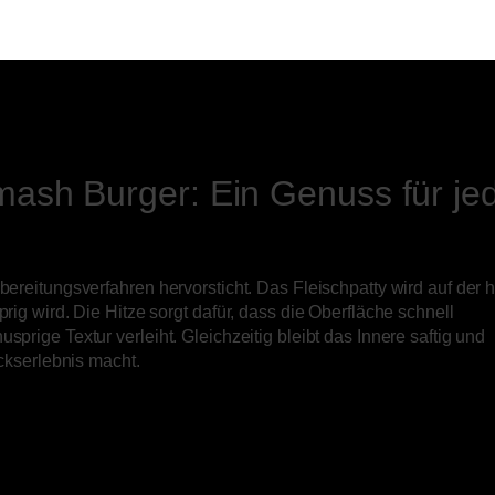
NEWS
Smash Burger: Ein Genuss für je
bereitungsverfahren hervorsticht. Das Fleischpatty wird auf der 
rig wird. Die Hitze sorgt dafür, dass die Oberfläche schnell
prige Textur verleiht. Gleichzeitig bleibt das Innere saftig und
kserlebnis macht.