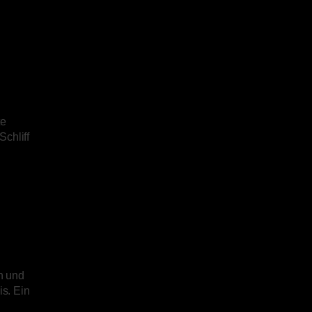
te
chliff
n und
s. Ein