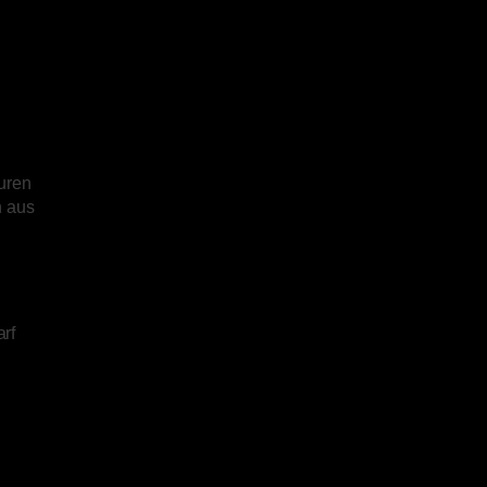
uren
n aus
rf