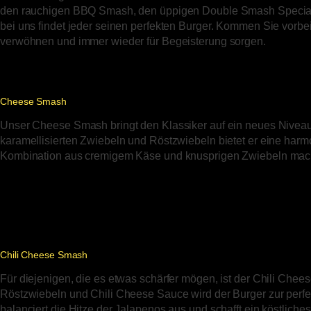
den rauchigen BBQ Smash, den üppigen Double Smash Special
bei uns findet jeder seinen perfekten Burger. Kommen Sie vorbei
verwöhnen und immer wieder für Begeisterung sorgen.
Cheese Smash
Unser Cheese Smash bringt den Klassiker auf ein neues Niveau
karamellisierten Zwiebeln und Röstzwiebeln bietet er eine har
Kombination aus cremigem Käse und knusprigen Zwiebeln mach
Chili Cheese Smash
Für diejenigen, die es etwas schärfer mögen, ist der Chili Chee
Röstzwiebeln und Chili Cheese Sauce wird der Burger zur per
balanciert die Hitze der Jalapenos aus und schafft ein köstlich