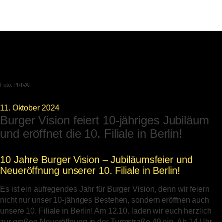
Foto:
PRIVAT
11. Oktober 2024
Burger Vision feiert 10-jähriges Jubiläum
und eröffnet die 10. Filiale in Berlin!
10 Jahre Burger Vision – Jubiläumsfeier und
Neueröffnung unserer 10. Filiale in Berlin!
Es ist ein aufregendes Jahr für Burger Vision, denn wir feiern
nicht nur unser 10-jähriges Bestehen, sondern eröffnen auch
unsere 10. Filiale in Berlin! Am 12.10. laden wir euch herzlich
zur großen Neueröffnung in der Turmstraße 49 ein. Ab 14 Uhr