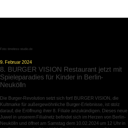
Foto:
timeless-studio.de
9. Februar 2024
8. BURGER VISION Restaurant jetzt mit
Spieleparadies für Kinder in Berlin-
Neukölln
Die Burger-Revolution setzt sich fort! BURGER VISION, die
Kultmarke für außergewöhnliche Burger-Erlebnisse, ist stolz
darauf, die Eröffnung ihrer 8. Filiale anzukündigen. Dieses neue
Juwel in unserem Filialnetz befindet sich im Herzen von Berlin-
Neukölln und öffnet am Samstag dem 10.02.2024 um 12 Uhr in