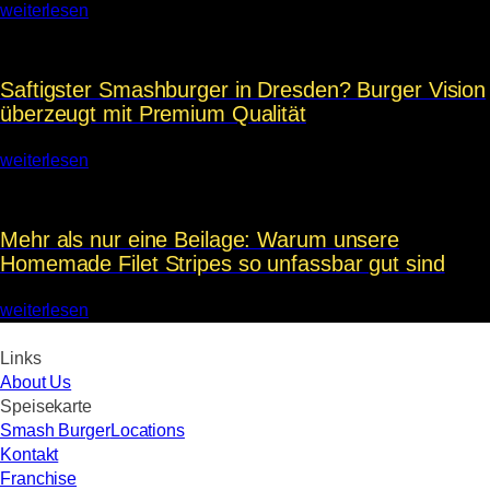
weiterlesen
Saftigster Smashburger in Dresden? Burger Vision
überzeugt mit Premium Qualität
weiterlesen
Mehr als nur eine Beilage: Warum unsere
Homemade Filet Stripes so unfassbar gut sind
weiterlesen
Links
About Us
Speisekarte
Smash Burger
Locations
Kontakt
Franchise